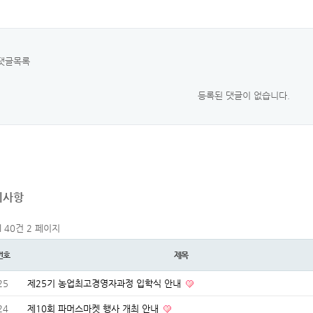
댓글목록
등록된 댓글이 없습니다.
지사항
al 40건
2 페이지
번호
제목
25
제25기 농업최고경영자과정 입학식 안내
24
제10회 파머스마켓 행사 개최 안내