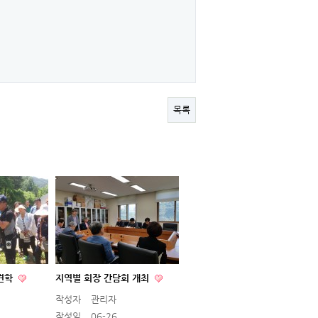
목록
견학
지역별 회장 간담회 개최
작성자
관리자
작성일
06-26