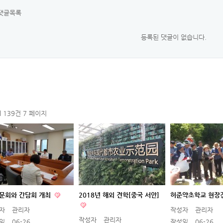
댓글목록
등록된 댓글이 없습니다.
al 139건
7 페이지
문회와 간담회 개최
2018년 해외 견학[중국 서안]
허준약초학교 현장
자
관리자
작성자
관리자
작성자
관리자
일
06-26
작성일
06-26