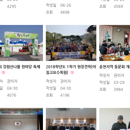
작성일
06-26
4295
조회
4569
조회
4696
회 강원산나물 한마당 축제
2018학년도 1학기 현장견학[아
춘천지역 동문회 
석
침고요수목원]
작성자
관리자
자
관리자
작성자
관리자
작성일
03-29
일
04-30
작성일
04-30
조회
3984
4076
조회
4196