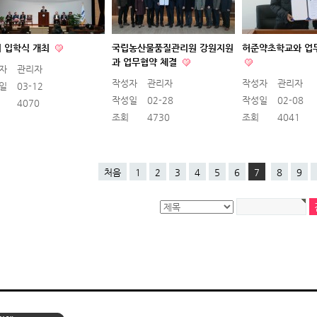
기 입학식 개최
국립농산물품질관리원 강원지원
허준약초학교와 업
과 업무협약 체결
자
관리자
작성자
관리자
작성자
관리자
일
03-12
작성일
02-28
작성일
02-08
4070
조회
4730
조회
4041
처음
1
2
3
4
5
6
7
8
9