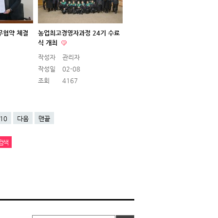
무협약 체결
농업최고경영자과정 24기 수료
식 개최
작성자
관리자
작성일
02-08
조회
4167
10
다음
맨끝