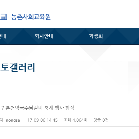
안내
학사안내
학생회
포토갤러리
17 춘천막국수닭갈비 축제 행사 참석
성자
nongsa
17-09-06 14:45
조회
4,064회
댓글
0건