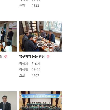
조회
4122
개최
양구지역 동문 만남
작성자
관리자
작성일
03-22
조회
4207