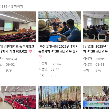
al 139건
3 페이지
2기] 강원대학교 농촌사회교
[축산(양봉)과] 2025년 1학기
[임업과] 2025년
2학기 개강 (09.02)
농촌사회교육원 전공과목 강의
회교육원 전공과목
자
nongsa
작성자
nongsa
작성자
nongsa
일
09-02
작성일
08-11
작성일
08-11
979
조회
876
조회
955