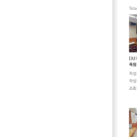
Tot
[3
육원 
작성
작성
조회