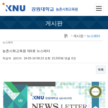
게시판
>
>
게시판
뉴스레터
뉴스레터
농촌사회교육원 제6호 뉴스레터
작성자
관리자
18-05-16 09:23
조회
15,555회
댓글
0건
목록
본문