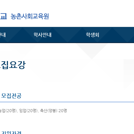
안내
학사안내
학생회
모집요강
모집전공
농업(20명), 임업(20명), 축산(양봉):20명
지원자격