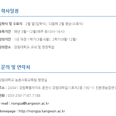
학사일정
입학식 및 수료식
: 2월 말(입학식), 다음해 2월 중순(수료식)
교육기간
: 매년 3월~12월(매주 화10시-16시)
강의기간
: 1년 과정-1학기(3월-6월), 2학기(9월-12월)
강의장소
: 강원대학교 교내 및 현장학습
문의 및 연락처
강원대학교 농촌사회교육원 행정실
주소 :
24341 강원특별자지도 춘천시 강원대학길1(효자2동 192-1) 친환경농업연
전화 :
033-250-7187,7188
E-mail :
nongsa@kangwon.ac.kr
Homepage :
http://nongsa.kangwon.ac.kr